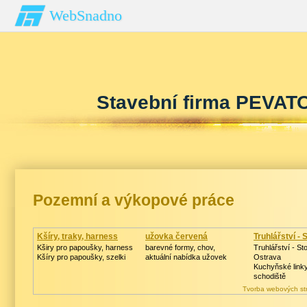
WebSnadno
Stavební firma PEVATO 
Pozemní a výkopové práce
Kšíry, traky, harness
užovka červená
Truhlářství - 
Kširy pro papoušky, harness
barevné formy, chov,
Truhlářství - Sto
Kšíry pro papoušky, szelki
aktuální nabídka užovek
Ostrava
Kuchyňské linky
schodiště
Tvorba webových st