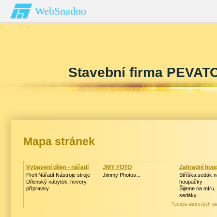
WebSnadno
Stavební firma PEVATO 
Mapa stránek
Vybavení dílen - nářadí
JMY FOTO
Zahradní houp
Profi Nářadí Nástroje stroje
Jimmy Photos...
Stříška,sedák n
Dílenský nábytek, hevery,
houpačky
přípravky
Šijeme na míru, 
sedáky
Tvorba webových st