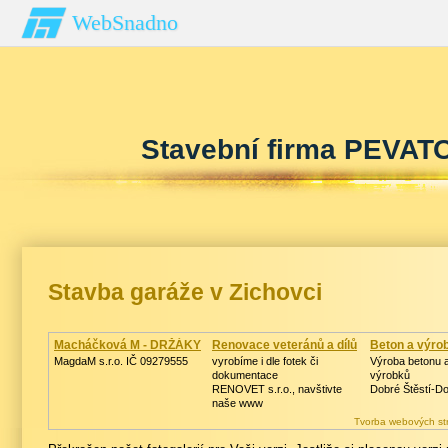
WebSnadno
Stavební firma PEVATO 
Stavba garáže v Zichovci
Macháčková M - DRŽÁKY
Renovace veteránů a dílů
Beton a výro
MagdaM s.r.o. IČ 09279555
vyrobíme i dle fotek či
Výroba betonu 
dokumentace
výrobků
RENOVET s.r.o., navštivte
Dobré Štěstí-D
naše www
Tvorba webových st