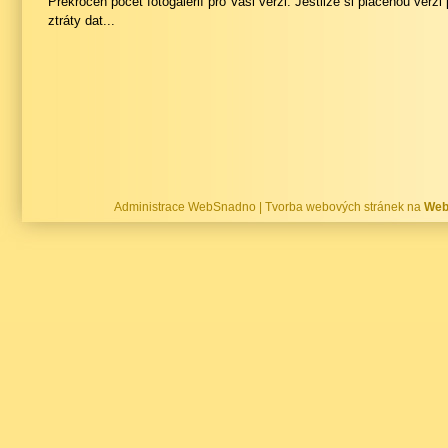
Překročen počet fotogalerií pro Vaši verzi. Jestliže si placenou verzi
ztráty dat...
Administrace WebSnadno
|
Tvorba webových stránek na
Web